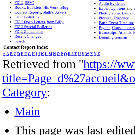
FIGU
,
SSSC
Audio Evidence
Books
,
Booklets
,
His Work
,
Biog
Expert Opinions
and
Contact Reports
,
Sfath's
,
Asket's
Photographic Eviden
FIGU Bulletins
Physical Evidence
FIGU Open Letters
,
from Billy
Earth Event Timeline
FIGU Special Bulletins
Psyche
,
Consciousnes
FIGU Zeitzeichen
Beamships
,
Atlantis
,
P
Recent Changes
Learning German
Search
Contact Report Index
n
A
B
C
D
E
F
G
H
I
J
K
L
M
N
O
P
Q
R
S
T
U
V
W
X
Y
Z
Retrieved from "
https://ww
title=Page_d%27accueil&
Category
:
Main
This page was last edited