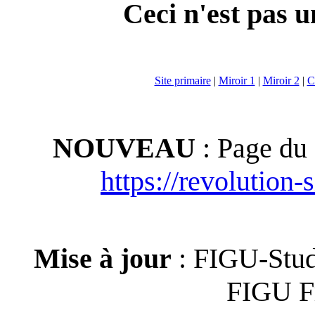
Ceci n'est pas u
Site primaire
|
Miroir 1
|
Miroir 2
|
C
NOUVEAU
: Page du
https://revolution-s
Mise à jour
: FIGU-Stud
FIGU F