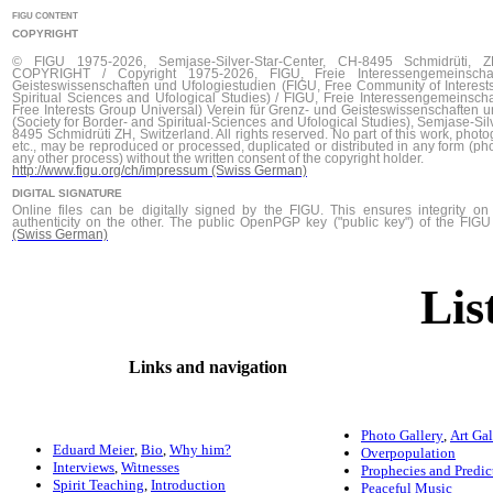
FIGU CONTENT
COPYRIGHT
© FIGU 1975-2026, Semjase-Silver-Star-Center, CH-8495 Schmidrüti, Z
COPYRIGHT / Copyright 1975-2026, FIGU, Freie Interessengemeinsch
Geisteswissenschaften und Ufologiestudien (FIGU, Free Community of Interests
Spiritual Sciences and Ufological Studies) / FIGU, Freie Interessengemeinscha
Free Interests Group Universal) Verein für Grenz- und Geisteswissenschaften 
(Society for Border- and Spiritual-Sciences and Ufological Studies), Semjase-Sil
8495 Schmidrüti ZH, Switzerland. All rights reserved. No part of this work, photog
etc., may be reproduced or processed, duplicated or distributed in any form (pho
any other process) without the written consent of the copyright holder.
http://www.figu.org/ch/impressum (Swiss German)
DIGITAL SIGNATURE
Online files can be digitally signed by the FIGU. This ensures integrity 
authenticity on the other. The public OpenPGP key ("public key") of the FI
(Swiss German)
Lis
Links and navigation
Photo Gallery
,
Art Gal
Eduard Meier
,
Bio
,
Why him?
Overpopulation
Interviews
,
Witnesses
Prophecies and Predic
Spirit Teaching
,
Introduction
Peaceful Music